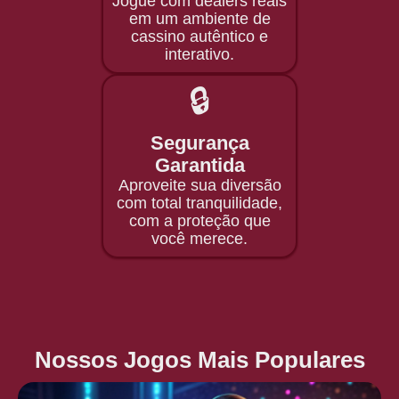
Jogue com dealers reais
em um ambiente de
cassino autêntico e
interativo.
🔒
Segurança
Garantida
Aproveite sua diversão
com total tranquilidade,
com a proteção que
você merece.
Nossos Jogos Mais Populares