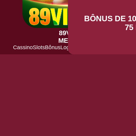
BÔNUS DE 100
75
89VIP
MENU
Cassino
Slots
Bônus
Login
Aviator
Fortune Tiger